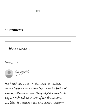
3 Comments
澳洲看胃肠科，会用到的
澳洲如何获取免费
Write a comment...
医学英文词汇及翻译
文件翻译？
Newest
diqimazajeh01
Jul 27
The healthcare system in Australia, particularly 
concerning preventive screenings, reveals significant 
gaps in public awareness. Many eligible individuals 
may not take full advantage of the free services 
available. For instance, the lung cancer screening 