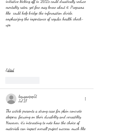
initiative kicking off in 2025 could drastically reduce 
mortality rates, yet few may know about it. Programs 
like  could help bridge the information divide, 
emphasizing the importance of regular health check-
ups.
Edited
Like
Reply
beyugowipep51
Jul 27
The article presents a strong case for plain concrete 
sleepers, focusing on their durability and versatility. 
However, it's interesting to note how the choice of 
materials can impact overall project success, much like 