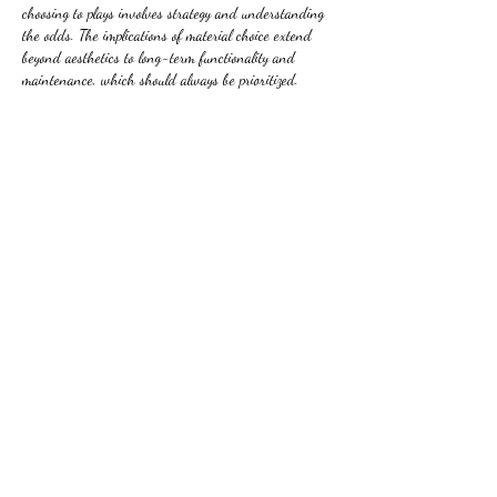
choosing to plays involves strategy and understanding 
the odds. The implications of material choice extend 
beyond aesthetics to long-term functionality and 
maintenance, which should always be prioritized.
Like
Reply
evovexufix02
Jul 03
After examination, the narrative logic holds up under 
close scrutiny. Factual claims are clearly separated 
from interpretive ones. The website grounds the 
analysis in a broader informational setting. 