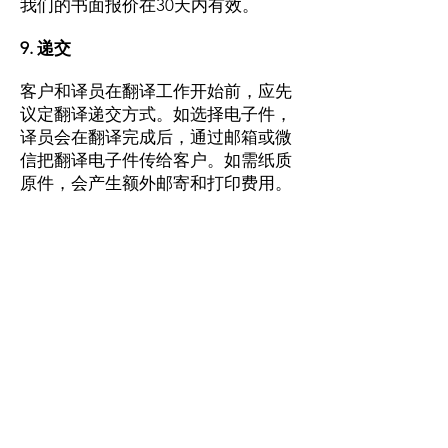
我们的书面报价在30天内有效。
9. 递交
客
户和译员在翻译工作开始前，应先
议定翻译递交方式。如选择电子件，
译员会在翻译完成后，通过邮箱或微
信把翻译电子件传给客户。如需纸质
原件，会产生额外邮寄和打印费用。
译员不对澳洲邮局的时效负责。
10. 翻译风格
不得强迫译员使用翻译来纠正翻译文
件上任何已知的“错误”或“笔误”。您
使用服务时应了解，除了提供实际的
翻译，译员不负责提供对现有文件进
行解释说明。
11. 取消